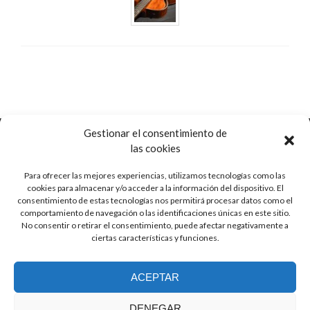
Gestionar el consentimiento de
las cookies
Para ofrecer las mejores experiencias, utilizamos tecnologías como las
Ctra. de Pozorrubio, 92
cookies para almacenar y/o acceder a la información del dispositivo. El
16410 Horcajo de Santiago, Cuenca
consentimiento de estas tecnologías nos permitirá procesar datos como el
Spain
comportamiento de navegación o las identificaciones únicas en este sitio.
No consentir o retirar el consentimiento, puede afectar negativamente a
ciertas características y funciones.
info (at) guitarrasjaen.com
ACEPTAR
+34 620 791 064
DENEGAR