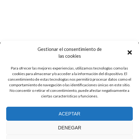
Gestionar el consentimiento de
las cookies
Para ofrecer las mejores experiencias, utilizamos tecnologías como las
Ctra. de Pozorrubio, 92
cookies para almacenar y/o acceder a la información del dispositivo. El
16410 Horcajo de Santiago, Cuenca
consentimiento de estas tecnologías nos permitirá procesar datos como el
Spain
comportamiento de navegación o las identificaciones únicas en este sitio.
No consentir o retirar el consentimiento, puede afectar negativamente a
ciertas características y funciones.
info (at) guitarrasjaen.com
ACEPTAR
+34 620 791 064
DENEGAR