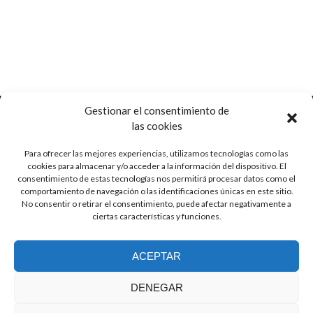
Gestionar el consentimiento de
las cookies
Para ofrecer las mejores experiencias, utilizamos tecnologías como las
Ctra. de Pozorrubio, 92
cookies para almacenar y/o acceder a la información del dispositivo. El
16410 Horcajo de Santiago, Cuenca
consentimiento de estas tecnologías nos permitirá procesar datos como el
Spain
comportamiento de navegación o las identificaciones únicas en este sitio.
No consentir o retirar el consentimiento, puede afectar negativamente a
ciertas características y funciones.
info (at) guitarrasjaen.com
ACEPTAR
+34 620 791 064
DENEGAR